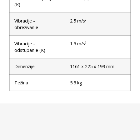
(K)
Vibracije –
2.5 m/s²
obrezivanje
Vibracije –
1.5 m/s²
odstupanje (K)
Dimenzije
1161 x 225 x 199 mm
Težina
5.5 kg