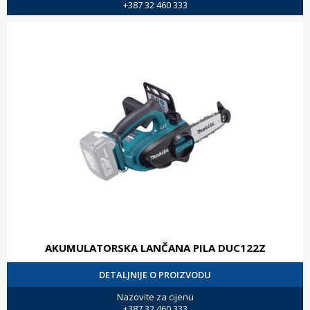
+387 32 460 333
AKUMULATORSKA LANČANA PILA DUC122Z
DETALJNIJE O PROIZVODU
Nazovite za cijenu
+387 32 460 333