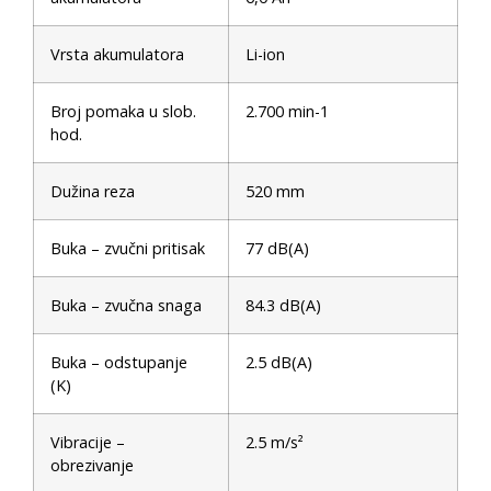
Vrsta akumulatora
Li-ion
Broj pomaka u slob.
2.700 min-1
hod.
Dužina reza
520 mm
Buka – zvučni pritisak
77 dB(A)
Buka – zvučna snaga
84.3 dB(A)
Buka – odstupanje
2.5 dB(A)
(K)
Vibracije –
2.5 m/s²
obrezivanje