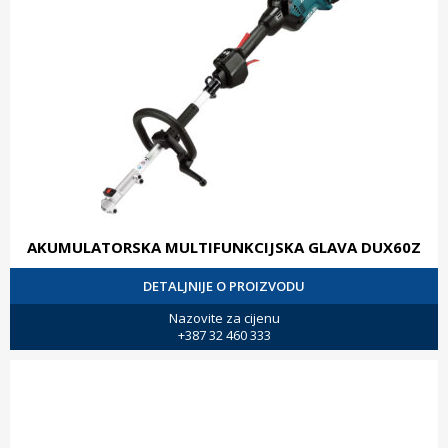
AKUMULATORSKA MULTIFUNKCIJSKA GLAVA DUX60Z
DETALJNIJE O PROIZVODU
Nazovite za cijenu
+387 32 460 333