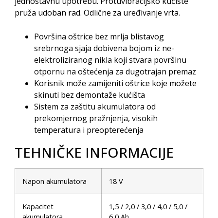
jednostavnu upotrebu. Protuvibracijsko kućište
pruža udoban rad. Odlične za uređivanje vrta.
Površina oštrice bez mrlja blistavog
srebrnoga sjaja dobivena bojom iz ne-
elektroliziranog nikla koji stvara površinu
otpornu na oštećenja za dugotrajan premaz
Korisnik može zamijeniti oštrice koje možete
skinuti bez demontaže kućišta
Sistem za zaštitu akumulatora od
prekomjernog pražnjenja, visokih
temperatura i preopterećenja
TEHNIČKE INFORMACIJE
Napon akumulatora
18 V
Kapacitet
1,5 / 2,0 / 3,0 / 4,0 / 5,0 /
akumulatora
6,0 Ah