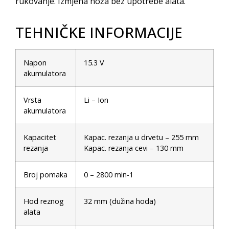
rukovanje. Izmjena noža bez upotrebe alata.
TEHNIČKE INFORMACIJE
Napon
15.3 V
akumulatora
Vrsta
Li – Ion
akumulatora
Kapacitet
Kapac. rezanja u drvetu – 255 mm
rezanja
Kapac. rezanja cevi – 130 mm
Broj pomaka
0 – 2800 min-1
Hod reznog
32 mm (dužina hoda)
alata