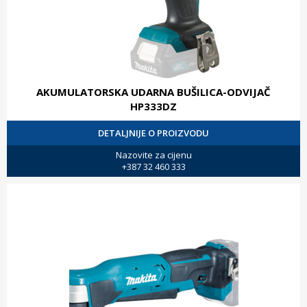
AKUMULATORSKA UDARNA BUŠILICA-ODVIJAČ
HP333DZ
DETALJNIJE O PROIZVODU
Nazovite za cijenu
+387 32 460 333