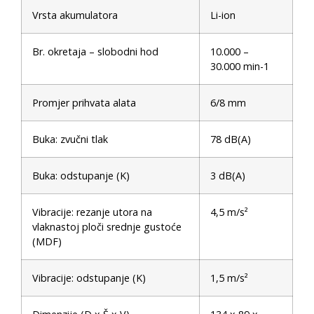
Vrsta akumulatora
Li-ion
Br. okretaja – slobodni hod
10.000 –
30.000 min-1
Promjer prihvata alata
6/8 mm
Buka: zvučni tlak
78 dB(A)
Buka: odstupanje (K)
3 dB(A)
Vibracije: rezanje utora na
4,5 m/s²
vlaknastoj ploči srednje gustoće
(MDF)
Vibracije: odstupanje (K)
1,5 m/s²