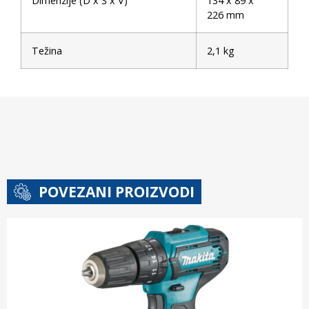
Dimenzije (D x Š x V)
134 x 89 x
226 mm
Težina
2,1 kg
POVEZANI PROIZVODI