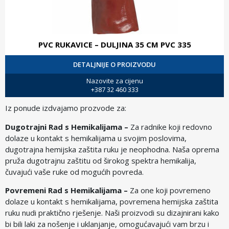
PVC RUKAVICE – DULJINA 35 CM PVC 335
DETALJNIJE O PROIZVODU
Nazovite za cijenu
+387 32 460 333
Iz ponude izdvajamo prozvode za:
Dugotrajni Rad s Hemikalijama –
Za radnike koji redovno
dolaze u kontakt s hemikalijama u svojim poslovima,
dugotrajna hemijska zaštita ruku je neophodna. Naša oprema
pruža dugotrajnu zaštitu od širokog spektra hemikalija,
čuvajući vaše ruke od mogućih povreda.
Povremeni Rad s Hemikalijama –
Za one koji povremeno
dolaze u kontakt s hemikalijama, povremena hemijska zaštita
ruku nudi praktično rješenje. Naši proizvodi su dizajnirani kako
bi bili laki za nošenje i uklanjanje, omogućavajući vam brzu i