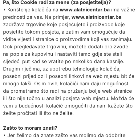
Pa, što Cookie radi za mene (za posjetitelja)?
• Korištenje kolačića na
www.alatnicentar.ba
ima važne
prednosti za vas. Na primjer,
www.alatnicentar.ba
zadržava trgovine koje posjećujete i proizvode koje
posjetite tokom posjeta, a zatim vam omogućuje da
vidite vijesti i stranice o proizvodima koji vas zanimaju.
Dok pregledavate trgovinu, možete dodati proizvode
na popis za kupovinu i nastaviti tamo gdje ste stali
sljedeći put kad se vratite po nekoliko dana kasnije.
Drugim riječima, uz upotrebu tehnologije kolačića,
posebni prijedlozi i posebni linkovi na web mjestu bit će
mnogo lakši. Osim ovih, kolačići nam daju mogućnost
da promatramo što radi na pružanju bolje web stranice
ili što nije točno u analizi posjeta web mjestu. Možda će
vam u budućnosti kolačić omogućiti da nam kažete što
želite pročitati ili što ne želite.
Zašto to moram znati?
• Jer želimo da znate zašto vas molimo da odobrite