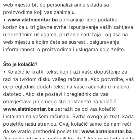
web mjesto bit će personalizirani u skladu sa
proizvodima koji vas zanimaju.
•
www.alatnicentar.ba
pohranjuje lične podatke
korisnika u tri glavne svrhe: ispunjavanje vaših zahtjeva
u određenim uslugama, pružanje sadržaja i oglasa na
web mjestu s kojim ćete se susresti, osiguravanje
informiranosti o proizvodima i uslugama koje želite.
Što je kolačić?
• Kolačić je kratki tekst koji traži vaše dopuštenje za
rad na tvrdom disku vašeg računala. Ako potvrdite, vaš
će preglednik dodati tekst na vaše računalo u malenoj
datoteci. Ako ste postavili preglednik da vas
obavještava prije nego što pristanete na kolačić,
www.alatnicentar.ba
zatražit će od vas kolačić
instaliran na vašem računalu. Svrha ovoga je znati kada
posjetite našu stranicu. Ovaj kolačić samo će nam reći
da se vratio prethodni posjetitelj
www.alatnicentar.ba
.
(Ne vaša adresa e-pošte ili ko ste.) Ako nam tada želite