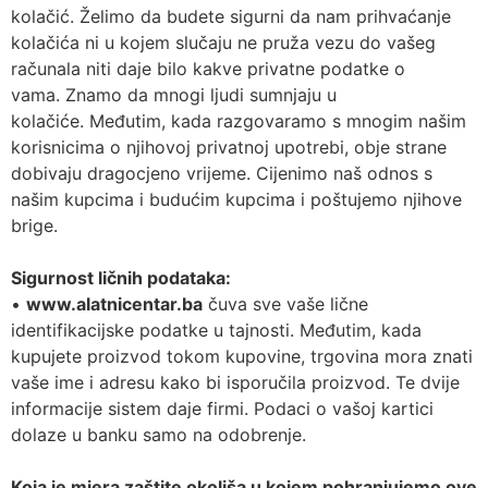
kolačić. Želimo da budete sigurni da nam prihvaćanje
kolačića ni u kojem slučaju ne pruža vezu do vašeg
računala niti daje bilo kakve privatne podatke o
vama. Znamo da mnogi ljudi sumnjaju u
kolačiće. Međutim, kada razgovaramo s mnogim našim
korisnicima o njihovoj privatnoj upotrebi, obje strane
dobivaju dragocjeno vrijeme. Cijenimo naš odnos s
našim kupcima i budućim kupcima i poštujemo njihove
brige.
Sigurnost ličnih podataka:
•
www.alatnicentar.ba
čuva sve vaše lične
identifikacijske podatke u tajnosti. Međutim, kada
kupujete proizvod tokom kupovine, trgovina mora znati
vaše ime i adresu kako bi isporučila proizvod. Te dvije
informacije sistem daje firmi. Podaci o vašoj kartici
dolaze u banku samo na odobrenje.
Koja je mjera zaštite okoliša u kojem pohranjujemo ove