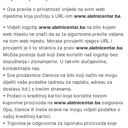
• Ova pravila o privatnosti vrijede na svim web
mjestima koja počinju s URL-om
www.alatnicentar.ba
.
• Vidjeti logotip
www.alatnicentar.ba
na bilo kojem
web mjestu ne znači da su ta sigurnosna pravila valjana
na tom web mjestu. Morate provjeriti njegov URL i
provjeriti je li to stranica za pravi
www.alatnicentar.ba
.
Možda postoje ljudi koji žele koristiti naš logotip bez
dopuštenja i zlonamjerno. U takvim slučajevima,
kontaktirajte nas.
• Sve prodavnice članova na bilo koji način ne mogu
dijeliti vaše podatke (adresu za naplatu, adresu za
dostavu itd.) s trećim stranama.
• Podaci o kreditnoj kartici koje koristite tokom
kupovine proizvoda na
www.alatnicentar.ba
osigurava
Opa, članice ili treće strane ne mogu vidjeti podatke o
vašoj kreditnoj kartici.
• Trgovina je odgovorna za isporuku proizvoda koje