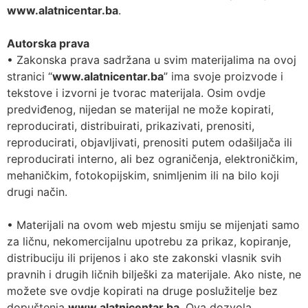
www.alatnicentar.ba
.
Autorska prava
• Zakonska prava sadržana u svim materijalima na ovoj
stranici “
www.alatnicentar.ba
” ima svoje proizvode i
tekstove i izvorni je tvorac materijala. Osim ovdje
predviđenog, nijedan se materijal ne može kopirati,
reproducirati, distribuirati, prikazivati, prenositi,
reproducirati, objavljivati, prenositi putem odašiljača ili
reproducirati interno, ali bez ograničenja, elektroničkim,
mehaničkim, fotokopijskim, snimljenim ili na bilo koji
drugi način.
• Materijali na ovom web mjestu smiju se mijenjati samo
za ličnu, nekomercijalnu upotrebu za prikaz, kopiranje,
distribuciju ili prijenos i ako ste zakonski vlasnik svih
pravnih i drugih ličnih bilješki za materijale. Ako niste, ne
možete sve ovdje kopirati na druge poslužitelje bez
dopuštenja
www.alatnicentar.ba
. Ova dozvola