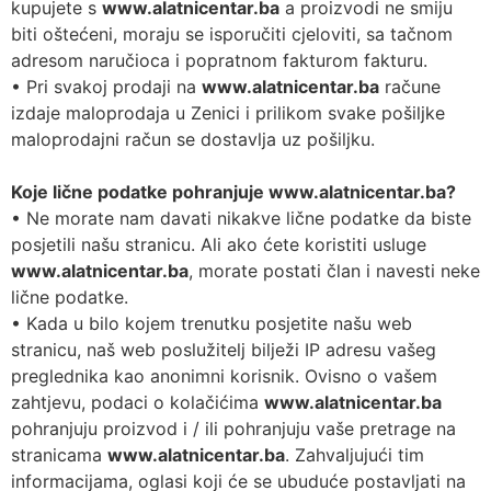
kupujete s
www.alatnicentar.ba
a proizvodi ne smiju
biti oštećeni, moraju se isporučiti cjeloviti, sa tačnom
adresom naručioca i popratnom fakturom fakturu.
• Pri svakoj prodaji na
www.alatnicentar.ba
račune
izdaje maloprodaja u Zenici i prilikom svake pošiljke
maloprodajni račun se dostavlja uz pošiljku.
Koje lične podatke pohranjuje www.alatnicentar.ba?
• Ne morate nam davati nikakve lične podatke da biste
posjetili našu stranicu. Ali ako ćete koristiti usluge
www.alatnicentar.ba
, morate postati član i navesti neke
lične podatke.
• Kada u bilo kojem trenutku posjetite našu web
stranicu, naš web poslužitelj bilježi IP adresu vašeg
preglednika kao anonimni korisnik. Ovisno o vašem
zahtjevu, podaci o kolačićima
www.alatnicentar.ba
pohranjuju proizvod i / ili pohranjuju vaše pretrage na
stranicama
www.alatnicentar.ba
. Zahvaljujući tim
informacijama, oglasi koji će se ubuduće postavljati na