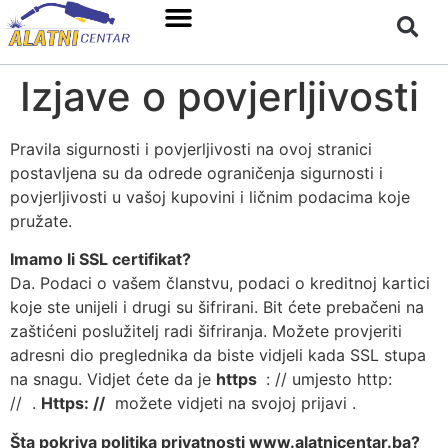
Izjave o povjerljivosti
Pravila sigurnosti i povjerljivosti na ovoj stranici
postavljena su da odrede ograničenja sigurnosti i
povjerljivosti u vašoj kupovini i ličnim podacima koje
pružate.
Imamo li SSL certifikat?
Da. Podaci o vašem članstvu, podaci o kreditnoj kartici
koje ste unijeli i drugi su šifrirani. Bit ćete prebačeni na
zaštićeni poslužitelj radi šifriranja. Možete provjeriti
adresni dio preglednika da biste vidjeli kada SSL stupa
na snagu. Vidjet ćete da je
https
: // umjesto http:
// .
Https: //
možete vidjeti na svojoj prijavi .
Šta pokriva politika privatnosti www.alatnicentar.ba?