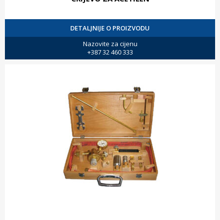
DETALJNIJE O PROIZVODU
Nazovite za cijenu
+387 32 460 333