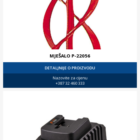
MJEŠALO P-22056
DETALJNIJE O PROIZVODU
Nazovite za cijenu
+387 32 460 333